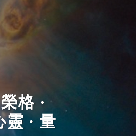
榮格 ·
心靈 · 量